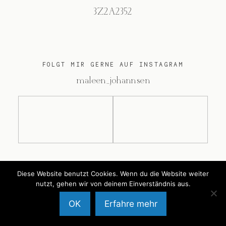
3Z2A2352
FOLGT MIR GERNE AUF INSTAGRAM
@maleen_johannsen
@2026 Maleen Johannsen
Diese Website benutzt Cookies. Wenn du die Website weiter
nutzt, gehen wir von deinem Einverständnis aus.
OK
Erfahre mehr
Back to Top