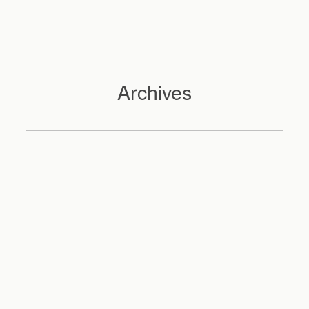
Archives
Hochzeitsfotograf Hamburg
Maleen
Reportagen
Preise
Kontakt