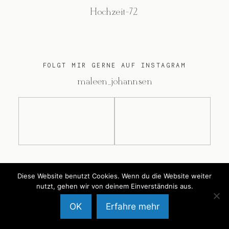
Hochzeit-72
FOLGT MIR GERNE AUF INSTAGRAM
@maleen_johannsen
@2026 Maleen Johannsen
Diese Website benutzt Cookies. Wenn du die Website weiter
nutzt, gehen wir von deinem Einverständnis aus.
OK
Erfahre mehr
Back to Top