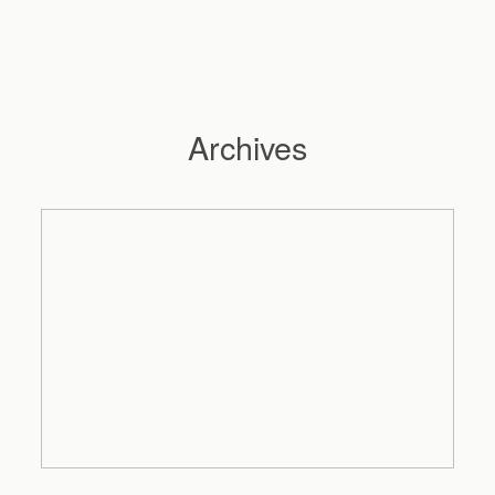
Archives
Hochzeitsfotograf Hamburg
Maleen
Reportagen
Preise
Kontakt