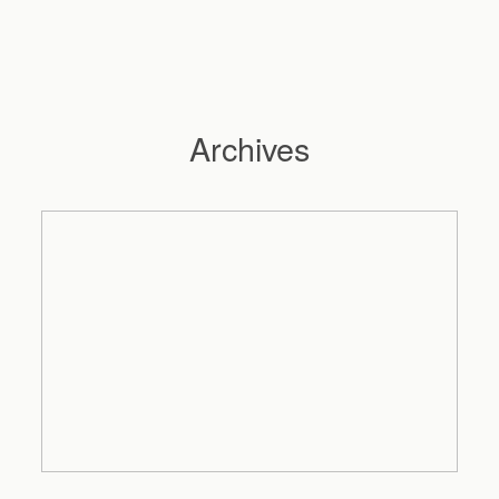
Archives
Hochzeitsfotograf Hamburg
Maleen
Reportagen
Preise
Kontakt