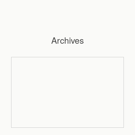
Archives
Hochzeitsfotograf Hamburg
Maleen
Reportagen
Preise
Kontakt