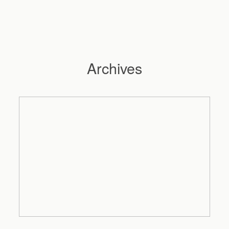
Archives
Hochzeitsfotograf Hamburg
Maleen
Reportagen
Preise
Kontakt