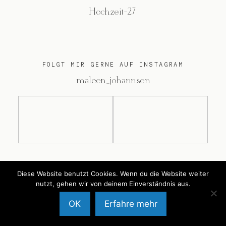
Hochzeit-27
FOLGT MIR GERNE AUF INSTAGRAM
@maleen_johannsen
@2026 Maleen Johannsen
Diese Website benutzt Cookies. Wenn du die Website weiter
nutzt, gehen wir von deinem Einverständnis aus.
OK
Erfahre mehr
Back to Top