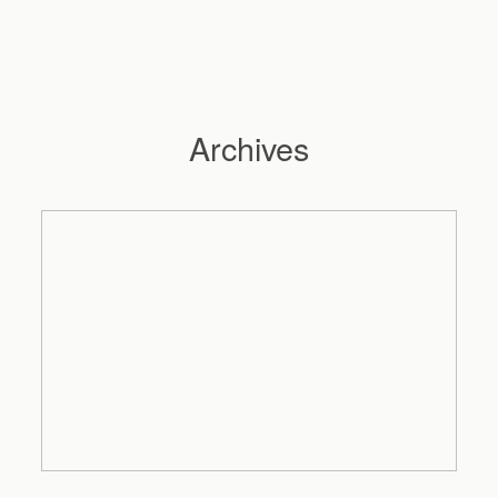
Archives
Hochzeitsfotograf Hamburg
Maleen
Reportagen
Preise
Kontakt