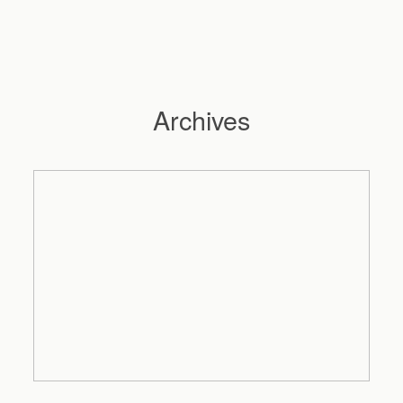
Archives
Hochzeitsfotograf Hamburg
Maleen
Reportagen
Preise
Kontakt