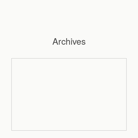
Archives
Hochzeitsfotograf Hamburg
Maleen
Reportagen
Preise
Kontakt