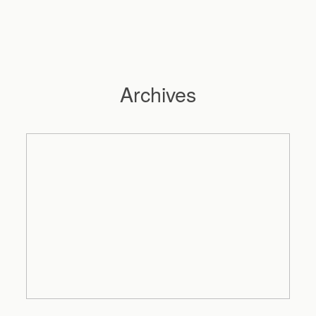
Archives
Hochzeitsfotograf Hamburg
Maleen
Reportagen
Preise
Kontakt