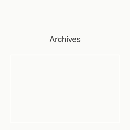
Archives
Hochzeitsfotograf Hamburg
Maleen
Reportagen
Preise
Kontakt