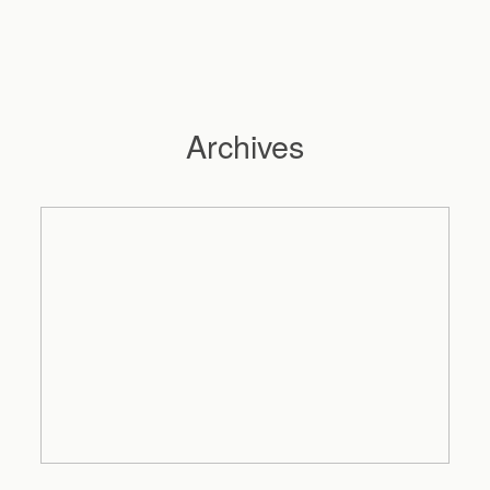
Archives
Hochzeitsfotograf Hamburg
Maleen
Reportagen
Preise
Kontakt