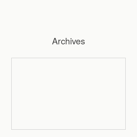
Archives
Hochzeitsfotograf Hamburg
Maleen
Reportagen
Preise
Kontakt