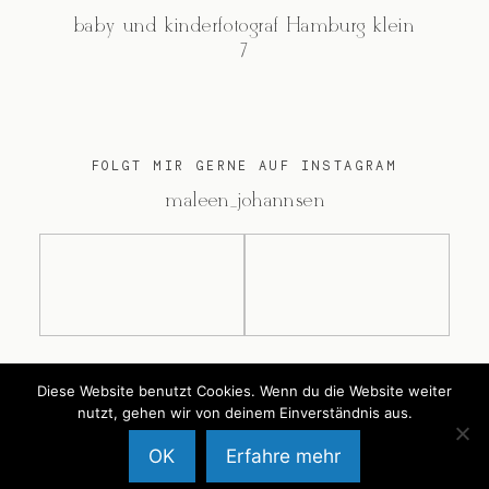
baby und kinderfotograf Hamburg klein
7
FOLGT MIR GERNE AUF INSTAGRAM
@maleen_johannsen
Diese Website benutzt Cookies. Wenn du die Website weiter
@2026 Maleen Johannsen
nutzt, gehen wir von deinem Einverständnis aus.
OK
Erfahre mehr
Back to Top