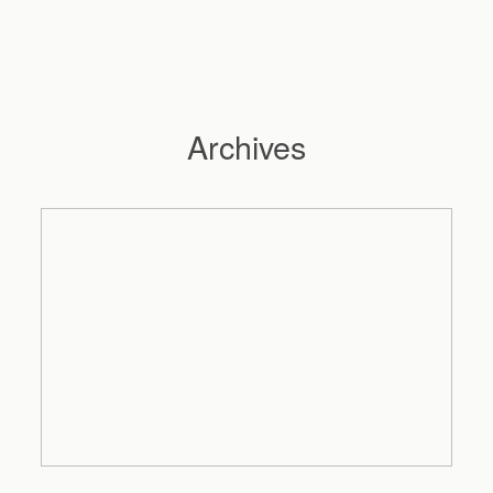
Archives
Hochzeitsfotograf Hamburg
Maleen
Reportagen
Preise
Kontakt