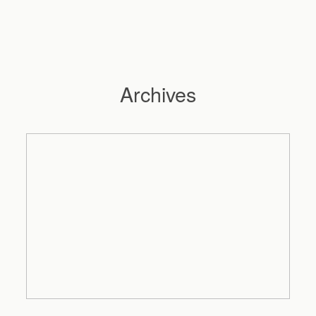
Archives
Hochzeitsfotograf Hamburg
Maleen
Reportagen
Preise
Kontakt