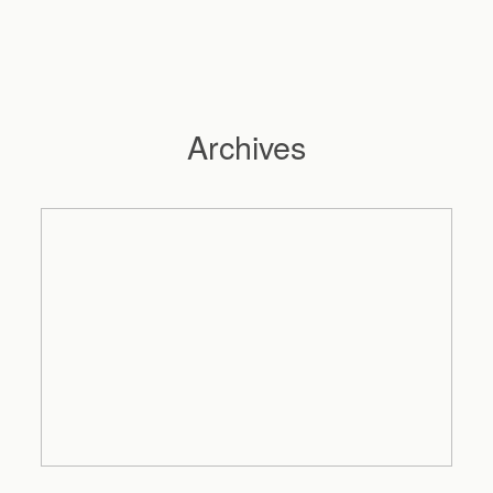
Archives
Hochzeitsfotograf Hamburg
Maleen
Reportagen
Preise
Kontakt