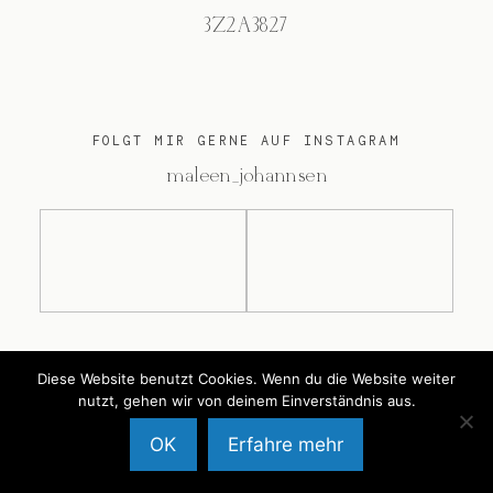
3Z2A3827
FOLGT MIR GERNE AUF INSTAGRAM
@maleen_johannsen
@2026 Maleen Johannsen
Diese Website benutzt Cookies. Wenn du die Website weiter
nutzt, gehen wir von deinem Einverständnis aus.
OK
Erfahre mehr
Back to Top