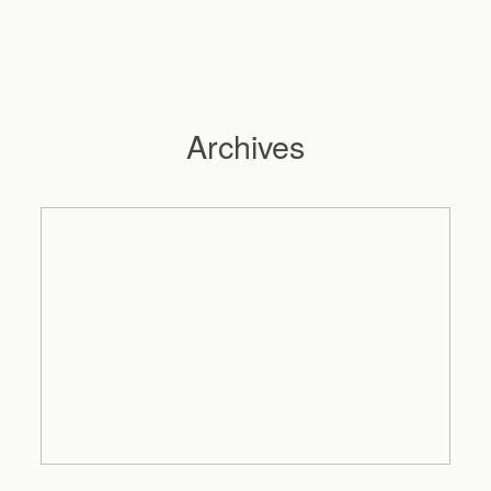
Archives
Hochzeitsfotograf Hamburg
Maleen
Reportagen
Preise
Kontakt