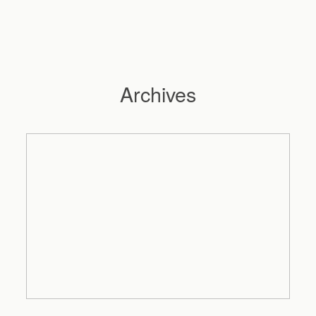
Archives
Hochzeitsfotograf Hamburg
Maleen
Reportagen
Preise
Kontakt