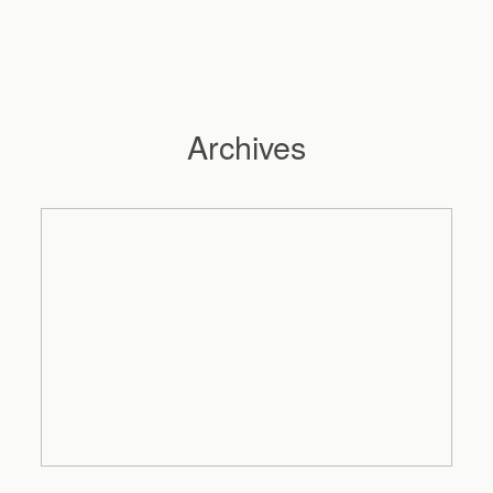
Archives
Hochzeitsfotograf Hamburg
Maleen
Reportagen
Preise
Kontakt