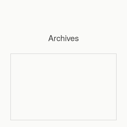
Archives
Hochzeitsfotograf Hamburg
Maleen
Reportagen
Preise
Kontakt