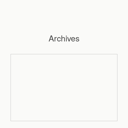
Archives
Hochzeitsfotograf Hamburg
Maleen
Reportagen
Preise
Kontakt