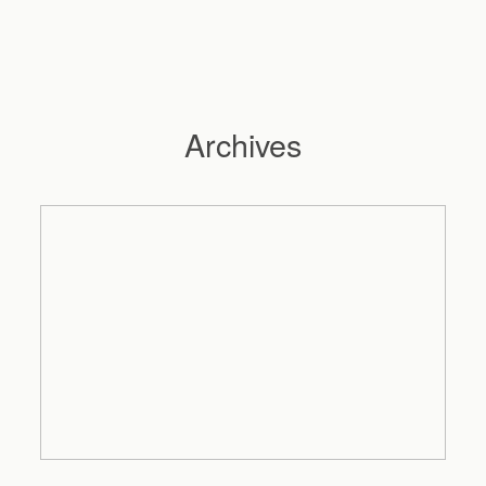
Archives
Hochzeitsfotograf Hamburg
Maleen
Reportagen
Preise
Kontakt