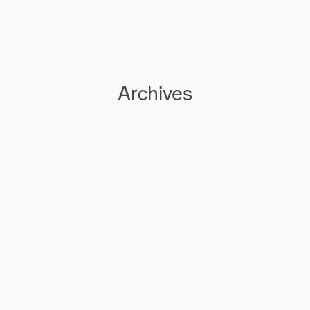
Archives
Hochzeitsfotograf Hamburg
Maleen
Reportagen
Preise
Kontakt