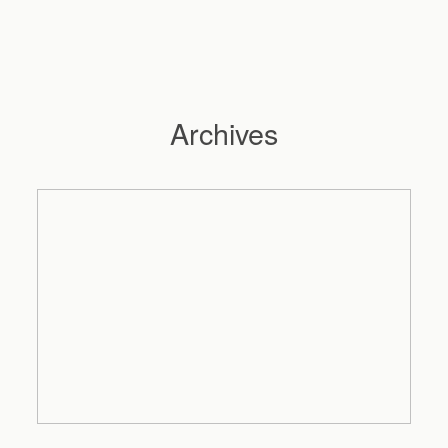
Archives
Hochzeitsfotograf Hamburg
Maleen
Reportagen
Preise
Kontakt