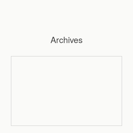
Archives
Hochzeitsfotograf Hamburg
Maleen
Reportagen
Preise
Kontakt