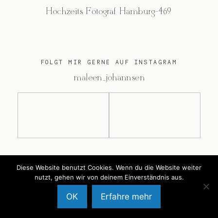
Hochzeits Fotograf Hamburg-469
FOLGT MIR GERNE AUF INSTAGRAM
@maleen_johannsen
@2026 Maleen Johannsen
Diese Website benutzt Cookies. Wenn du die Website weiter
nutzt, gehen wir von deinem Einverständnis aus.
OK
Erfahre mehr
Back to Top