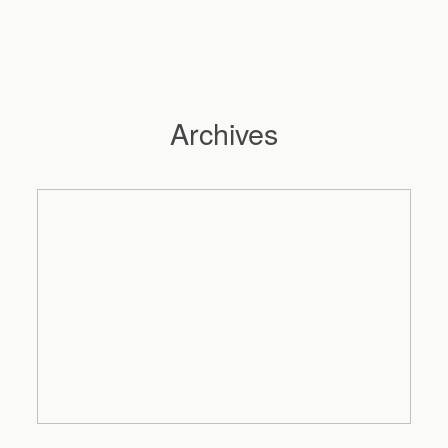
Archives
Hochzeitsfotograf Hamburg
Maleen
Reportagen
Preise
Kontakt