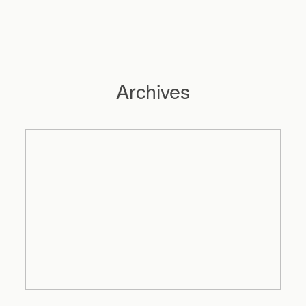
Archives
Hochzeitsfotograf Hamburg
Maleen
Reportagen
Preise
Kontakt