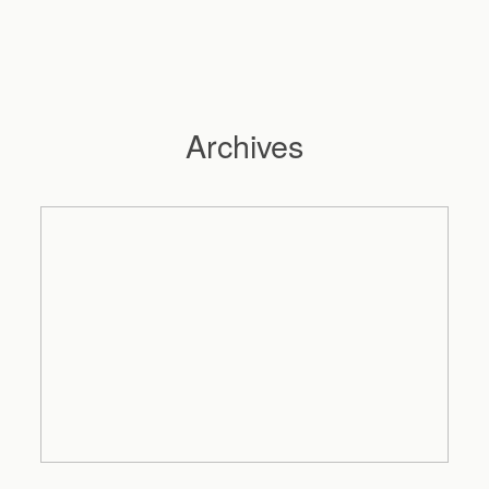
Archives
Hochzeitsfotograf Hamburg
Maleen
Reportagen
Preise
Kontakt