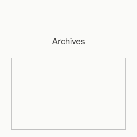
Archives
Hochzeitsfotograf Hamburg
Maleen
Reportagen
Preise
Kontakt