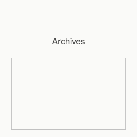
Archives
Hochzeitsfotograf Hamburg
Maleen
Reportagen
Preise
Kontakt