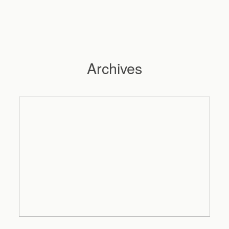
Archives
Hochzeitsfotograf Hamburg
Maleen
Reportagen
Preise
Kontakt