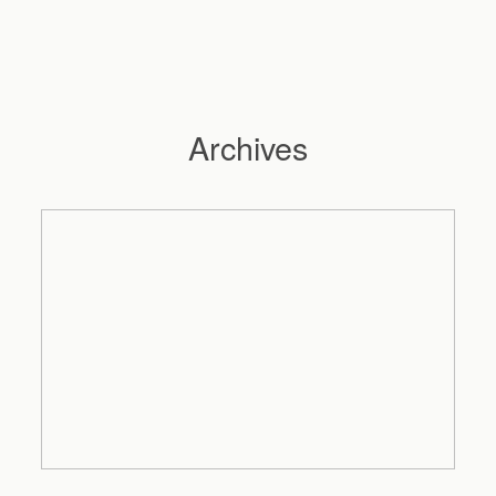
Archives
Hochzeitsfotograf Hamburg
Maleen
Reportagen
Preise
Kontakt