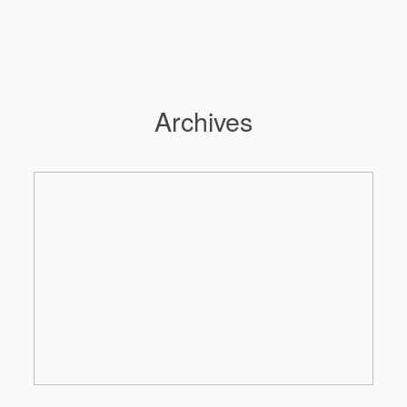
Archives
Hochzeitsfotograf Hamburg
Maleen
Reportagen
Preise
Kontakt