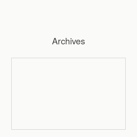
Archives
Hochzeitsfotograf Hamburg
Maleen
Reportagen
Preise
Kontakt