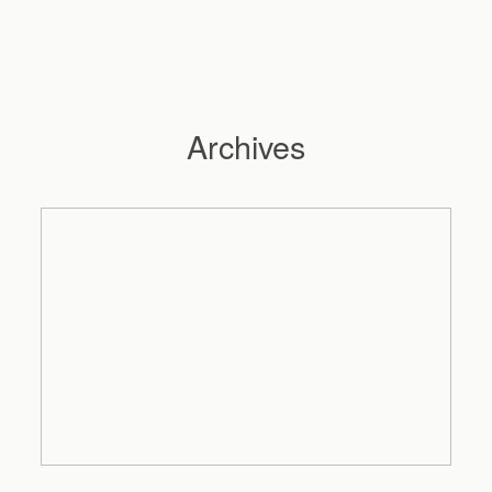
Archives
Hochzeitsfotograf Hamburg
Maleen
Reportagen
Preise
Kontakt