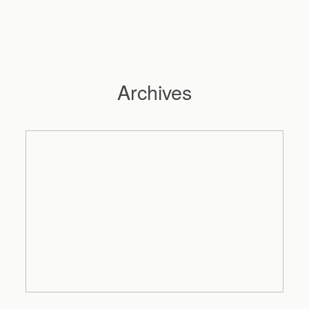
Archives
Hochzeitsfotograf Hamburg
Maleen
Reportagen
Preise
Kontakt