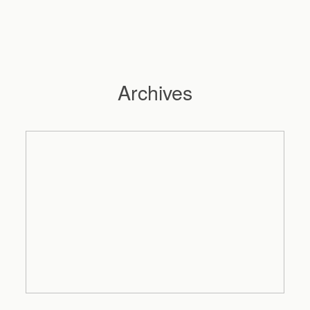
Archives
Hochzeitsfotograf Hamburg
Maleen
Reportagen
Preise
Kontakt