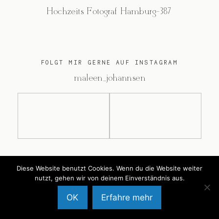
Hochzeits Fotograf Hamburg-387
FOLGT MIR GERNE AUF INSTAGRAM
@maleen_johannsen
@2026 Maleen Johannsen
Diese Website benutzt Cookies. Wenn du die Website weiter
nutzt, gehen wir von deinem Einverständnis aus.
OK
Erfahre mehr
Back to Top