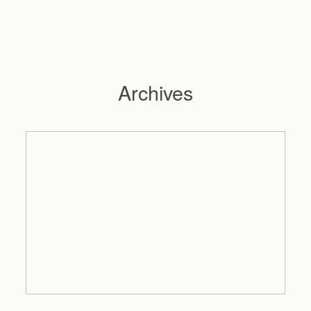
Archives
Hochzeitsfotograf Hamburg
Maleen
Reportagen
Preise
Kontakt