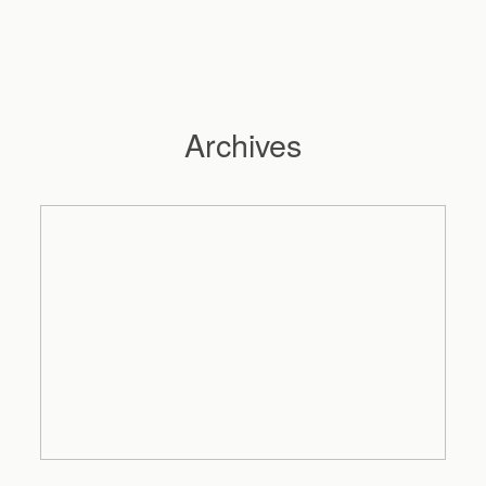
Archives
Hochzeitsfotograf Hamburg
Maleen
Reportagen
Preise
Kontakt