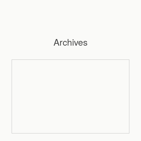
Archives
Hochzeitsfotograf Hamburg
Maleen
Reportagen
Preise
Kontakt