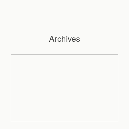
Archives
Hochzeitsfotograf Hamburg
Maleen
Reportagen
Preise
Kontakt