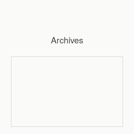
Archives
Hochzeitsfotograf Hamburg
Maleen
Reportagen
Preise
Kontakt