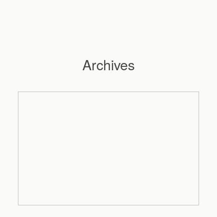
Archives
Hochzeitsfotograf Hamburg
Maleen
Reportagen
Preise
Kontakt