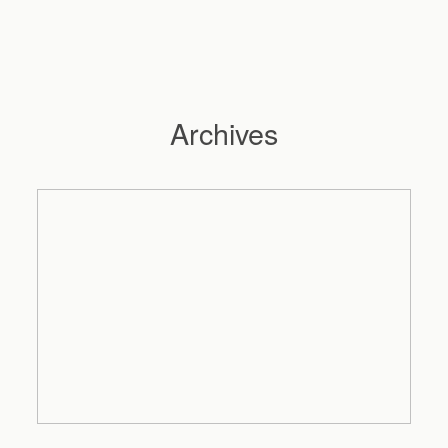
Archives
Hochzeitsfotograf Hamburg
Maleen
Reportagen
Preise
Kontakt