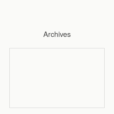
Archives
Hochzeitsfotograf Hamburg
Maleen
Reportagen
Preise
Kontakt