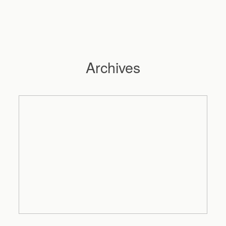
Archives
Hochzeitsfotograf Hamburg
Maleen
Reportagen
Preise
Kontakt