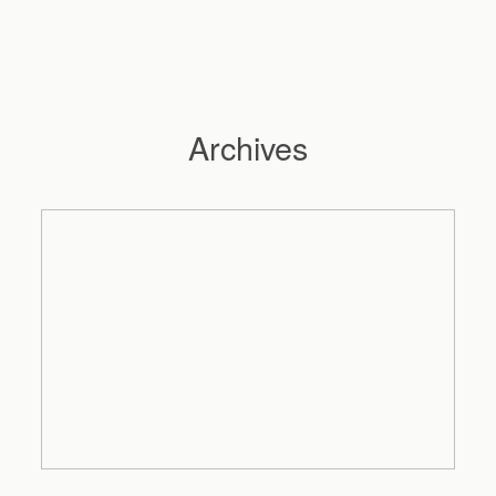
Archives
Hochzeitsfotograf Hamburg
Maleen
Reportagen
Preise
Kontakt