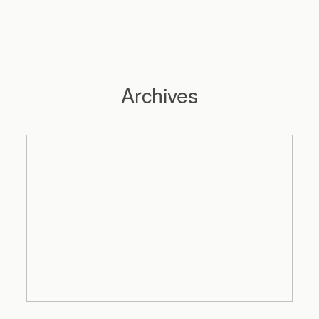
Archives
Hochzeitsfotograf Hamburg
Maleen
Reportagen
Preise
Kontakt