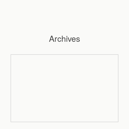
Archives
Hochzeitsfotograf Hamburg
Maleen
Reportagen
Preise
Kontakt