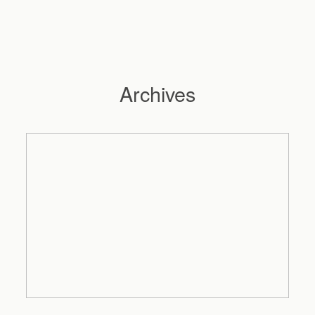
Archives
Hochzeitsfotograf Hamburg
Maleen
Reportagen
Preise
Kontakt