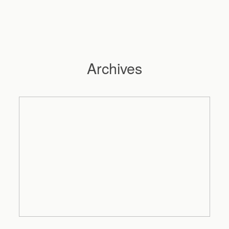
Archives
Hochzeitsfotograf Hamburg
Maleen
Reportagen
Preise
Kontakt